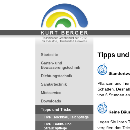
Tipps und 
Startseite
Garten- und
Bewässerungstechnik
Standortwa
Dichtungstechnik
Pflanzen und Tie
Sanitärtechnik
Schatten. Deshal
Mietservice
von 6 Stunden am
Downloads
Tipps und Tricks
Keine Bä
TIPP: Teichbau, Teichpflege
Legen Sie Ihren 
TIPP: Baum- und
vergiften das Tei
Strauchpflege