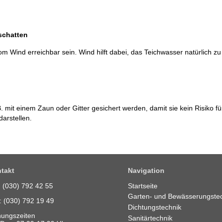
schatten
vom Wind erreichbar sein. Wind hilft dabei, das Teichwasser natürlich zu
B. mit einem Zaun oder Gitter gesichert werden, damit sie kein Risiko fü
darstellen.
takt
Navigation
.: (030) 792 42 55
Startseite
Garten- und Bewässerungste
: (030) 792 19 49
Dichtungstechnik
nungszeiten
Sanitärtechnik