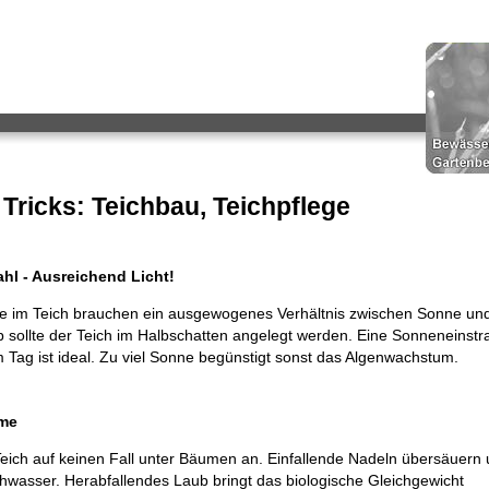
Tricks: Teichbau, Teichpflege
hl - Ausreichend Licht!
re im Teich brauchen ein ausgewogenes Verhältnis zwischen Sonne un
b sollte der Teich im Halbschatten angelegt werden. Eine Sonneneinstr
 Tag ist ideal. Zu viel Sonne begünstigt sonst das Algenwachstum.
ume
Teich auf keinen Fall unter Bäumen an. Einfallende Nadeln übersäuern
chwasser. Herabfallendes Laub bringt das biologische Gleichgewicht